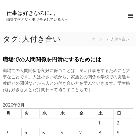
コ
ン
仕事は好きなのに…。
テ
職場で何となくモヤモヤしている人へ
ン
ツ
へ
タグ:
人付き合い
ホーム
人付き合い
ス
キ
ッ
職場での人間関係を円滑にするためには
プ
職場での人間関係を良好に保つことは、良い仕事をするためにも大
事なことです。人は小さい頃から、家族との関係や学校での友達や
教師との関係などから人との付き合い方を学んでいきます。学生時
代は好きな人とだけ関わって過ごすこともで […]
2026年8月
月
火
水
木
金
土
日
1
2
3
4
5
6
7
8
9