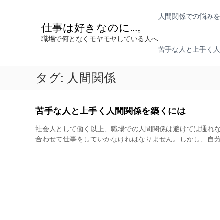
コ
ン
人間関係での悩みを
テ
仕事は好きなのに…。
ン
職場で何となくモヤモヤしている人へ
ツ
苦手な人と上手く人
へ
ス
タグ:
人間関係
キ
ッ
プ
苦手な人と上手く人間関係を築くには
社会人として働く以上、職場での人間関係は避けては通れ
合わせて仕事をしていかなければなりません。しかし、自分