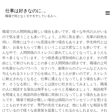
コ
ン
仕事は好きなのに…。
テ
職場で何となくモヤモヤしている人へ
ン
ツ
へ
職場での人間関係は難しい場合も多いです。様々な年代の人がいる
ス
ので気を遣うことも多いでしょう。上司に気を遣い、先輩の顔色を
キ
伺い、同僚にはライバル意識を持つ場合もあります。学生時代とは
ッ
違い、お金をもらって働くということは大変なことも多いです。そ
プ
んな中で、人間関係のストレスに疲れてしんどくなってしまう人も
年々多くなっています。うつ病患者は増加傾向にあります。その理
由として挙げられることの多くが人間関係の躓きです。職場の上司
や先輩からのパワハラ、セクハラ、顧客からのクレームなど人から
与えられるストレスで心を病んでしまう人が多いのです。ストレス
に耐えきれなくなると、仕事に通えなくなってしまう場合も多いで
す。そうなる前に、辛いことは誰かに吐き出してみましょう。職場
の人に相談する場合は相手をしっかりと見極めましょう。相談相手
を間違えると相談内容が職場に筒抜けになってしまう場合もあるか
らです。職場で相談が難しい場合は病院のカウンセリングを受ける
こともおすすめです。専門の先生であれば、他にも様々な相談を受
けているので様々な改善策を提案してくれるかもしれません。それ